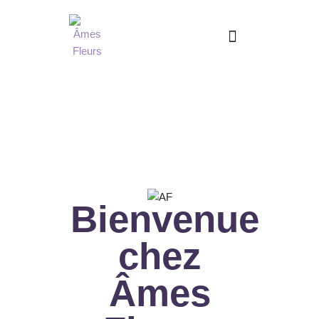
Aller
au
contenu
Bienvenue
chez
Âmes