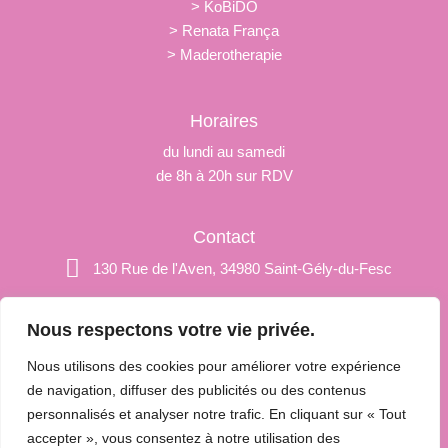
> KoBiDO
> Renata França
> Maderotherapie
Horaires
du lundi au samedi
de 8h à 20h sur RDV
Contact
130 Rue de l'Aven, 34980 Saint-Gély-du-Fesc
+33 6 29 80 22 20
Nous respectons votre vie privée.
paulinedelfaud@hotmail.fr
Nous utilisons des cookies pour améliorer votre expérience
de navigation, diffuser des publicités ou des contenus
personnalisés et analyser notre trafic. En cliquant sur « Tout
© 2025 Âmes Fleurs by Pauline • Tous
accepter », vous consentez à notre utilisation des