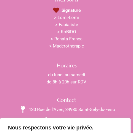
Signature
> Lomi-Lomi
> Facialiste
> KoBiDO
> Renata França
> Maderotherapie
Horaires
du lundi au samedi
de 8h à 20h sur RDV
Contact
130 Rue de l'Aven, 34980 Saint-Gély-du-Fesc
+33 6 29 80 22 20
Nous respectons votre vie privée.
paulinedelfaud@hotmail.fr