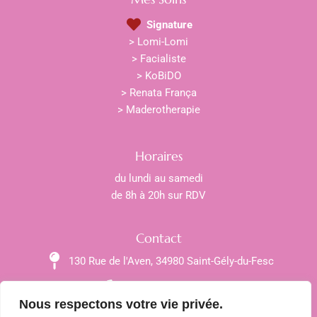
Signature
> Lomi-Lomi
> Facialiste
> KoBiDO
> Renata França
> Maderotherapie
Horaires
du lundi au samedi
de 8h à 20h sur RDV
Contact
130 Rue de l'Aven, 34980 Saint-Gély-du-Fesc
+33 6 29 80 22 20
Nous respectons votre vie privée.
paulinedelfaud@hotmail.fr