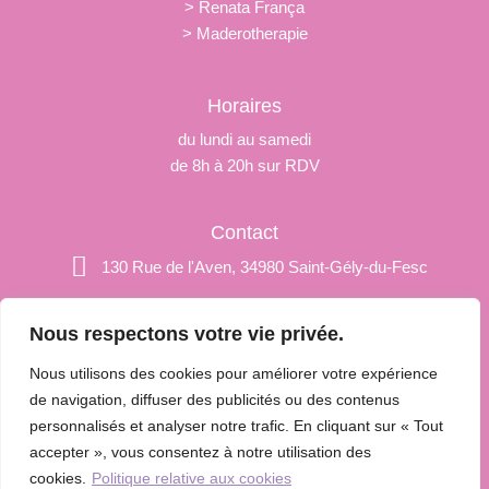
> Renata França
> Maderotherapie
Horaires
du lundi au samedi
de 8h à 20h sur RDV
Contact
130 Rue de l'Aven, 34980 Saint-Gély-du-Fesc
+33 6 29 80 22 20
Nous respectons votre vie privée.
paulinedelfaud@hotmail.fr
Nous utilisons des cookies pour améliorer votre expérience
de navigation, diffuser des publicités ou des contenus
personnalisés et analyser notre trafic. En cliquant sur « Tout
© 2025 Âmes Fleurs by Pauline • Tous
accepter », vous consentez à notre utilisation des
droits réservés
cookies.
Politique relative aux cookies