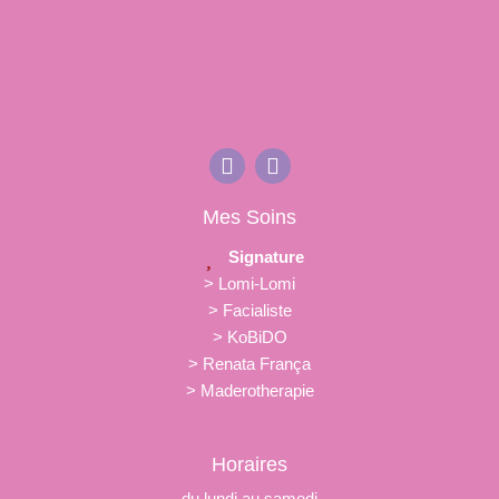
Mes Soins
Signature
> Lomi-Lomi
> Facialiste
> KoBiDO
> Renata França
> Maderotherapie
Horaires
du lundi au samedi