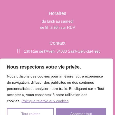
Horaires
du lundi au samedi
de 8h à 20h sur RDV
Contact
130 Rue de l'Aven, 34980 Saint-Gély-du-Fesc
+33 6 29 80 22 20
Nous respectons votre vie privée.
paulinedelfaud@hotmail.fr
Nous utilisons des cookies pour améliorer votre expérience
de navigation, diffuser des publicités ou des contenus
personnalisés et analyser notre trafic. En cliquant sur « Tout
© 2025 Âmes Fleurs by Pauline • Tous
accepter », vous consentez à notre utilisation des
droits réservés
cookies.
Politique relative aux cookies
mentions légales
confidentialité
Tout rejeter
Accepter tout